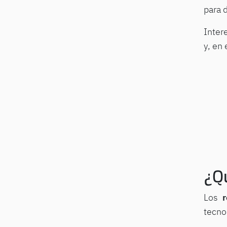
para 
Inter
y, en 
¿Qu
Los
tecno