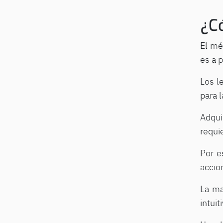
¿C
El mé
es a p
Los l
para 
Adqui
requi
Por e
accio
La ma
intui