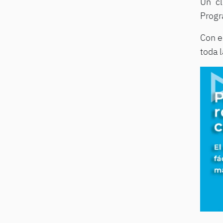
Un cl
Progr
Con e
toda 