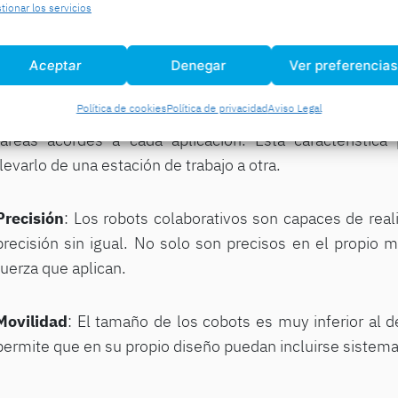
tionar los servicios
Fácil instalación y utilización
: Los robots colaborat
funcionamiento y de utilizar. Normalmente vienen equip
control con una interfaz intuitiva para facilitar su manejo.
Aceptar
Denegar
Ver preferencias
Política de cookies
Política de privacidad
Aviso Legal
Flexibilidad
: Los cobots cuentan con una gran flexibili
tareas acordes a cada aplicación. Esta característica
llevarlo de una estación de trabajo a otra.
Precisión
: Los robots colaborativos son capaces de reali
precisión sin igual. No solo son precisos en el propio 
fuerza que aplican.
Movilidad
: El tamaño de los cobots es muy inferior al de
permite que en su propio diseño puedan incluirse sistema