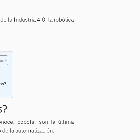
e la Industria 4.0, la robótica
os?
s?
oce, cobots, son la última
 de la automatización.