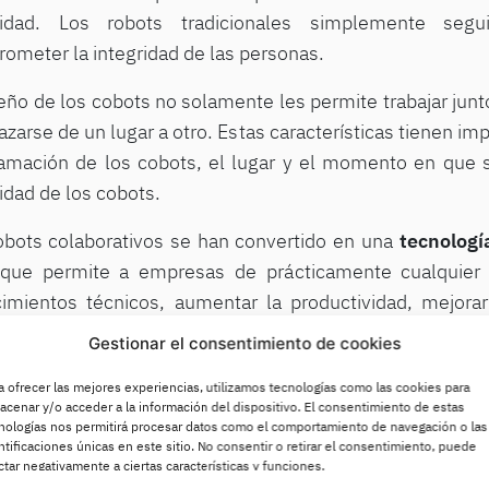
ridad. Los robots tradicionales simplemente segu
ometer la integridad de las personas.
seño de los cobots no solamente les permite trabajar junt
azarse de un lugar a otro. Estas características tienen im
amación de los cobots, el lugar y el momento en que se 
idad de los cobots.
obots colaborativos se han convertido en una
tecnología
ue permite a empresas de prácticamente cualquier 
imientos técnicos, aumentar la productividad, mejora
amente a las cambiantes demandas de los clientes.
Gestionar el consentimiento de cookies
eficios de los robots colaborativos
a ofrecer las mejores experiencias, utilizamos tecnologías como las cookies para
acenar y/o acceder a la información del dispositivo. El consentimiento de estas
uchos los beneficios que aportan los robots colab
nologías nos permitirá procesar datos como el comportamiento de navegación o las
ntificaciones únicas en este sitio. No consentir o retirar el consentimiento, puede
nuación te presentamos sus ventajas más destacadas:
ctar negativamente a ciertas características y funciones.