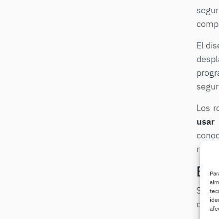
segu
compr
El di
despl
progr
segur
Los r
usar
q
conoc
rápid
Ben
Par
alm
Son m
tec
ide
conti
afe