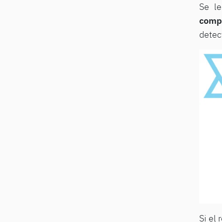
Se le
comp
detec
Si el