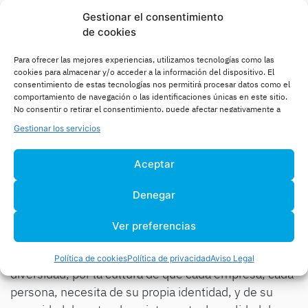
interesantes.
Gestionar el consentimiento
de cookies
Para ofrecer las mejores experiencias, utilizamos tecnologías como las
PASIÓN
cookies para almacenar y/o acceder a la información del dispositivo. El
Creemos intensamente que ningún proyecto puede
consentimiento de estas tecnologías nos permitirá procesar datos como el
comportamiento de navegación o las identificaciones únicas en este sitio.
avanzar sin una vinculación más allá de la simple
No consentir o retirar el consentimiento, puede afectar negativamente a
racionalidad. Muchos factores de la dinámica
ciertas características y funciones.
Gestionar los servicios
humana se fomentan y desarrollan en la cultura del
sentimiento de pertenencia, de sentimiento del
Aceptar
deber, y la lealtad a las ideas compartidas.
Denegar
Ver preferencias
DIVERSIDAD
Family of Companies es una vocación por la
Política de cookies
Política de privacidad
Aviso Legal
diversidad, por la cultura de que cada empresa, cada
persona, necesita de su propia identidad, y de su