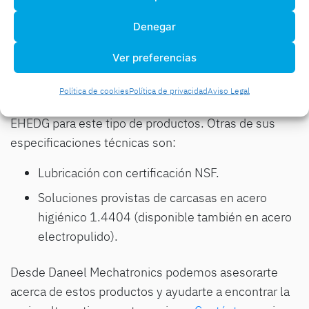
Denegar
Ver preferencias
También cabe destacar que Wittenstein el primer
Política de cookies
Política de privacidad
Aviso Legal
fabricante en obtener las certificaciones FDA y
EHEDG para este tipo de productos. Otras de sus
especificaciones técnicas son:
Lubricación con certificación NSF.
Soluciones provistas de carcasas en acero
higiénico 1.4404 (disponible también en acero
electropulido).
Desde Daneel Mechatronics podemos asesorarte
acerca de estos productos y ayudarte a encontrar la