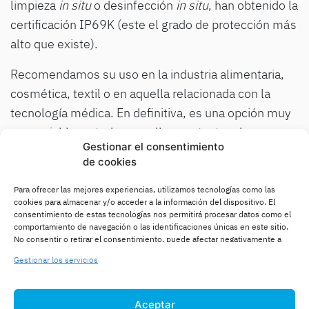
limpieza
in situ
o desinfección
in situ
, han obtenido la
certificación IP69K (este el grado de protección más
alto que existe).
Recomendamos su uso en la industria alimentaria,
cosmética, textil o en aquella relacionada con la
tecnología médica. En definitiva, es una opción muy
aconsejable en todas aquellos contextos de
Gestionar el consentimiento
aplicación que exijan ambientes higiénicos y
de cookies
estériles.
Para ofrecer las mejores experiencias, utilizamos tecnologías como las
cookies para almacenar y/o acceder a la información del dispositivo. El
consentimiento de estas tecnologías nos permitirá procesar datos como el
comportamiento de navegación o las identificaciones únicas en este sitio.
No consentir o retirar el consentimiento, puede afectar negativamente a
ciertas características y funciones.
Gestionar los servicios
Aceptar