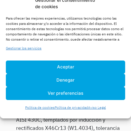
Gestionar el consentimiento
de cookies
europeos de fabricación; estando estos al nivel de
los mayores distribuidores y fabricantes del
Para ofrecer las mejores experiencias, utilizamos tecnologías como las
mercado mundial de guiado lineal
.
cookies para almacenar y/o acceder a la información del dispositivo. El
consentimiento de estas tecnologías nos permitirá procesar datos como el
comportamiento de navegación o las identificaciones únicas en este sitio.
Una combinación entre rango de producto de eje
No consentir o retirar el consentimiento, puede afectar negativamente a
lineal, junto con la distribución de las marcas más
ciertas características y funciones.
Gestionar los servicios
prestigiosas del mercado en cuanto a rodadura
lineal como Samick:
Aceptar
W.
Ejes de precisión templados por inducción,
Denegar
Cf53, tolerancia h6.
WV.
Ejes de precisión templados y cromados
Ver preferencias
por inducción, Cf53, tolerancia h7.
Política de cookies
Política de privacidad
Aviso Legal
WRB.
Ejes de precisión de acero inoxidable
AISI 430C, templados por inducción y
rectificados X46Cr13 (W1.4034), tolerancia